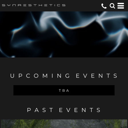
U P C O M I N G E V E N T S
T B A
P A S T E V E N T S